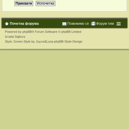
Почетна форума
Повежимо се
Форум тим
Powered by
phpBB
® Forum Software © phpBB Limited
Izrada Sajtova
Style: Green-Style by Joyce&Luna
phpBB-Style-Design