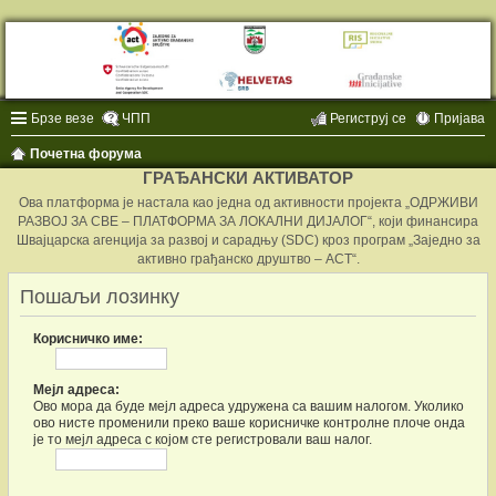
Брзе везе
ЧПП
Региструј се
Пријава
Почетна форума
ГРАЂАНСКИ АКТИВАТОР
Ова платформа је настала као једна од активности пројекта „ОДРЖИВИ
РАЗВОЈ ЗА СВЕ – ПЛАТФОРМА ЗА ЛОКАЛНИ ДИЈАЛОГ“, који финансира
Швајцарска агенција за развој и сарадњу (SDC) кроз програм „Заједно за
активно грађанско друштво – ACT“.
Пошаљи лозинку
Корисничко име:
Мејл адреса:
Ово мора да буде мејл адреса удружена са вашим налогом. Уколико
ово нисте променили преко ваше корисничке контролне плоче онда
је то мејл адреса с којом сте регистровали ваш налог.