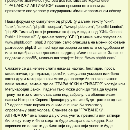
проверите званичност услова док настављате коришћење
“ГРАЂАНСКИ АКТИВАТОР” након промена што значи да
прихватате ове услове у ажурираном и/или исправљеном облику.
Наши форуми су омогућени од phpBB (у даљем тексту “они”,
“њих”, “њихов”, “phpBB програм”, “www.phpbb.com”, “phpBB Limited”,
“phpBB Тимови”) што је решење за форум издат под “
GNU General
Public License v2
” (у даљем тексту “GPL”) и може бити преузет са
www.phpbb.com
. phpBB програм само олакшава на мрежи основане
разговоре; phpBB Limited није одговорна за оно што се одобрава и/
или не одобрава као дозвољен садржај и/или понашање. За више
података о phpBB, молимо погледајте:
https://www.phpbb.com/
.
Слажете се да нећете слати никакав наопак, бестидан, прост,
клеветнички, пун мржње, претећи, сексуално-усмерен или било
какав други материјал који може да повреди било какве законе
ваше земље, земље где се “ГРАЂАНСКИ АКТИВАТОР” хостује или
Међународни Закон. Радећи тако може доћи до тога да будете
тренутно и за стално стављени под забрану, са обавештењем
вашем Интернет Сервис Провајдеру уколико буде тражено од нас.
IP адресе свих порука су снимљене како би помогле у
спровођењу ових услова. Слажете се да “ГРАЂАНСКИ
АКТИВАТОР” има право да уклони, учита, премести или затвори
било коју тему и било када то буде сматрано за сходно. Као
корисник се слажете да било који податак који унесете буде