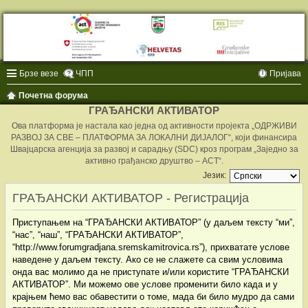
Брзе везе
ЧПП
Пријава
Почетна форума
ГРАЂАНСКИ АКТИВАТОР
Ова платформа је настала као једна од активности пројекта „ОДРЖИВИ
РАЗВОЈ ЗА СВЕ – ПЛАТФОРМА ЗА ЛОКАЛНИ ДИЈАЛОГ“, који финансира
Швајцарска агенција за развој и сарадњу (SDC) кроз програм „Заједно за
активно грађанско друштво – ACT“.
Језик:
ГРАЂАНСКИ АКТИВАТОР - Регистрација
Приступањем на “ГРАЂАНСКИ АКТИВАТОР” (у даљем тексту “ми”,
“нас”, “наш”, “ГРАЂАНСКИ АКТИВАТОР”,
“http://www.forumgradjana.sremskamitrovica.rs”), прихватате услове
наведене у даљем тексту. Ако се не слажете са свим условима
онда вас молимо да не приступате и/или користите “ГРАЂАНСКИ
АКТИВАТОР”. Ми можемо ове услове променити било када и у
крајњем ћемо вас обавестити о томе, мада би било мудро да сами