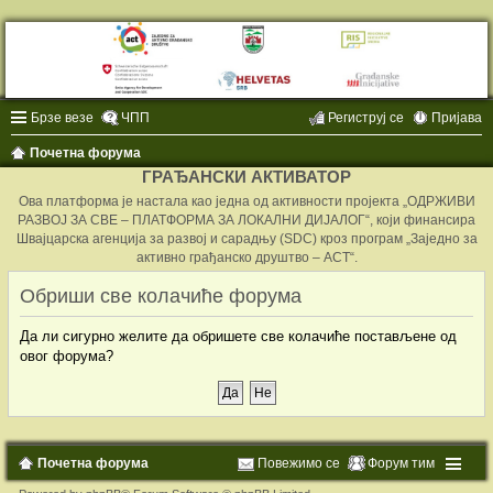
Брзе везе
ЧПП
Региструј се
Пријава
Почетна форума
ГРАЂАНСКИ АКТИВАТОР
Ова платформа је настала као једна од активности пројекта „ОДРЖИВИ
РАЗВОЈ ЗА СВЕ – ПЛАТФОРМА ЗА ЛОКАЛНИ ДИЈАЛОГ“, који финансира
Швајцарска агенција за развој и сарадњу (SDC) кроз програм „Заједно за
активно грађанско друштво – ACT“.
Обриши све колачиће форума
Да ли сигурно желите да обришете све колачиће постављене од
овог форума?
Почетна форума
Повежимо се
Форум тим