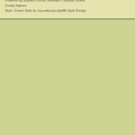
Powered by
phpBB
® Forum Software © phpBB Limited
Izrada Sajtova
Style: Green-Style by Joyce&Luna
phpBB-Style-Design