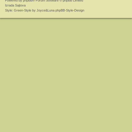
Powered by
phpBB
® Forum Software © phpBB Limited
Izrada Sajtova
Style: Green-Style by Joyce&Luna
phpBB-Style-Design