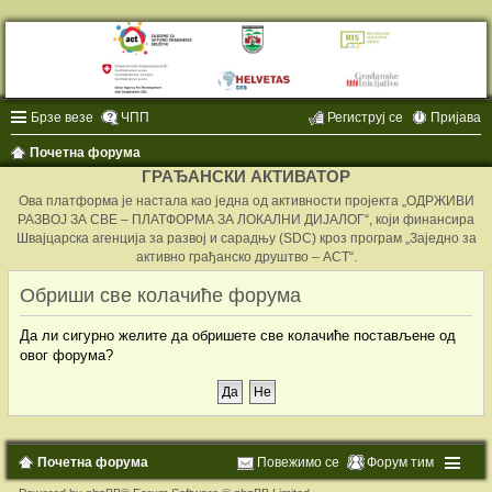
Брзе везе
ЧПП
Региструј се
Пријава
Почетна форума
ГРАЂАНСКИ АКТИВАТОР
Ова платформа је настала као једна од активности пројекта „ОДРЖИВИ
РАЗВОЈ ЗА СВЕ – ПЛАТФОРМА ЗА ЛОКАЛНИ ДИЈАЛОГ“, који финансира
Швајцарска агенција за развој и сарадњу (SDC) кроз програм „Заједно за
активно грађанско друштво – ACT“.
Обриши све колачиће форума
Да ли сигурно желите да обришете све колачиће постављене од
овог форума?
Почетна форума
Повежимо се
Форум тим